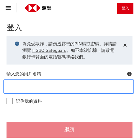
登入
用
戶
登入
名
稱
提
為免受欺詐，請勿透露您的PIN碼或密碼。詳情請
關
|
示
Opens
登
瀏覽
HSBC Safeguard
。如不幸被詐騙，請致電
閉
訊
in
入
銀行卡背面的電話號碼聯絡我們。
此
息
a
|
訊
滙
new
檢
息
輸入您的用戶名稱
豐
window
視
有
關
用
記住我的資料
戶
請
名
您
稱
只
的
在
繼續
幫
使
助,