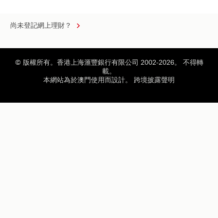
用
擴
私
張
人
尚未登記網上理財？
電
腦
或
裝
© 版權所有。香港上海滙豐銀行有限公司 2002-2026。 不得轉
載。
置
本網站為於澳門使用而設計。
跨境披露聲明
時
點
選
此
項