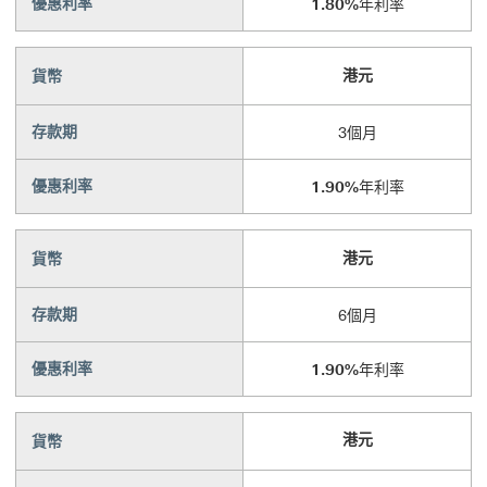
優惠利率
1.80%
年利率
港元
貨幣
存款期
3個月
優惠利率
1.90%
年利率
港元
貨幣
存款期
6個月
優惠利率
1.90%
年利率
港元
貨幣