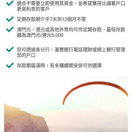
適合不需要立即使用其資金，並希望獲得比儲蓄戶口
更高利息的客戶
定期存款期介乎7天到12個月不等
澳門元、港元或其他外幣均可作定期存款，最低存款
額為澳門元/港元5,000
您可透過各分行、滙豐銀行電話理財或網上銀行管理
您的戶口
存款期届滿時，有多種續期安排可供選擇