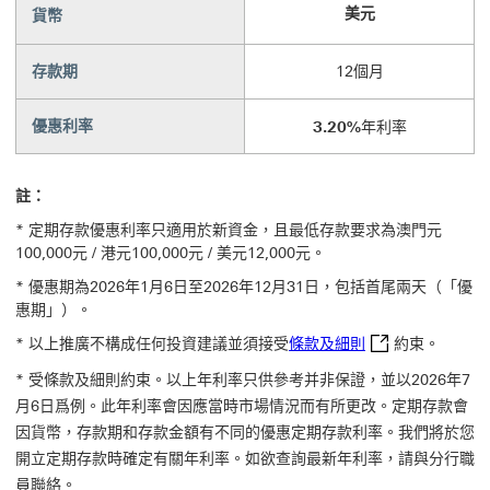
美元
貨幣
存款期
12個月
優惠利率
3.20%
年利率
註：
* 定期存款優惠利率只適用於新資金，且最低存款要求為澳門元
100,000元 / 港元100,000元 / 美元12,000元。
* 優惠期為2026年1月6日至2026年12月31日，包括首尾兩天（「優
惠期」）。
條款及細則 這連
* 以上推廣不構成任何投資建議並須接受
條款及細則
約束。
* 受條款及細則約束。以上年利率只供參考并非保證，並以2026年7
月6日爲例。此年利率會因應當時市場情況而有所更改。定期存款會
因貨幣，存款期和存款金額有不同的優惠定期存款利率。我們將於您
開立定期存款時確定有關年利率。如欲查詢最新年利率，請與分行職
員聯絡。