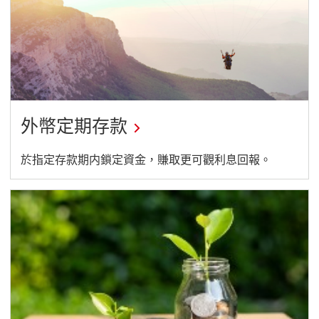
外幣定期存款
於指定存款期内鎖定資金，賺取更可觀利息回報。