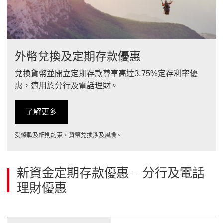
外幣兌換及定期存款優惠
兌換貨幣並開立定期存款尊享高達3.75%定存利率優
惠，適用於分行及電話理財。
了解更多
受條款及細則約束，貨幣兌換涉及風險。
新資金定期存款優惠 – 分行及電話
理財優惠