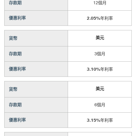
存款期
12個月
優惠利率
2.05%
年利率
美元
貨幣
存款期
3個月
優惠利率
3.10%
年利率
美元
貨幣
存款期
6個月
優惠利率
3.15%
年利率