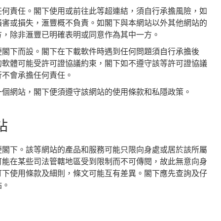
任何責任。閣下使用或前往此等超連結，須自行承擔風險，如
損害或損失，滙豐概不負責。如閣下與本網站以外其他網站的
方，除非滙豐已明確表明或同意作為其中一方。
便閣下而設。閣下在下載軟件時遇到任何問題須自行承擔後
的軟體可能受許可證協議約束，閣下如不遵守該等許可證協議
行不會承擔任何責任。
一個網站，閣下便須遵守該網站的使用條款和私隱政策。
站
便閣下。該等網站的產品和服務可能只限向身處或居於該所屬
可能在某些司法管轄地區受到限制而不可傳閱，故此無意向身
訂下使用條款及細則，條文可能互有差異。閣下應先查詢及仔
站。