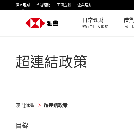
個人理財
卓越理財
工商金融
企業理財
日常理財
借
銀行戶口 & 服務
信用卡
超連結政策
澳門滙豐
超連結政策
目錄