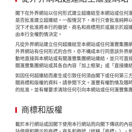
閣下在外界網站以任何形式建立超連結至本網站或任何
是否批准建立超連結。一般情況下，本行只會批准純粹
況下才批准將本行的徽號、商名和商標用於或展示於超
由本行全權酌情決定。
凡從外界網站建立任何超連結至本網站或任何滙豐集團
外界網站有任何形式的合作，亦不構成本行同意該外界
動地直接與本網站或有關滙豐集團網站連結，並只可直
關滙豐集團網站或其各自內容「加上框架」或「直接連
如因任何超連結而產生或引致任何須由閣下或任何第三
關商標和版權的資料，請參閱下文。滙豐有權酌情及隨
的批准，並有權要求清除任何引向本網站或任何滙豐集
商標和版權
載於本行網站或因閣下使用本行網站而向閣下傳送的內
站使用和顯示的商標、商名和徽號（統稱「商標」），