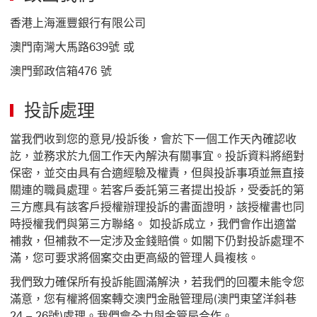
香港上海滙豐銀行有限公司
澳門南灣大馬路639號 或
澳門郵政信箱476 號
投訴處理
當我們收到您的意見/投訴後，會於下一個工作天內確認收
訖，並務求於九個工作天內解決有關事宜。投訴資料將絕對
保密，並交由具有合適經驗及權責，但與投訴事項並無直接
關連的職員處理。若客戶委託第三者提出投訴，受委託的第
三方應具有該客戶授權辦理投訴的書面證明，該授權書也同
時授權我們與第三方聯絡。 如投訴成立，我們會作出適當
補救，但補救不一定涉及金錢賠償。如閣下仍對投訴處理不
滿，您可要求將個案交由更高級的管理人員複核。
我們致力確保所有投訴能圓滿解決，若我們的回覆未能令您
滿意，您有權將個案轉交澳門金融管理局(澳門東望洋斜巷
24 – 26號)處理。我們會全力與金管局合作。