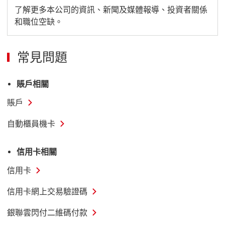
及
鏈
了解更多本公司的資訊、新聞及媒體報導、投資者關係
和職位空缺。
文
接
件
到
下
關
常見問題
載
於
頁
滙
賬戶相關
面
豐
賬戶
頁
自動櫃員機卡
面
這
信用卡相關
連
信用卡
結
將
信用卡網上交易驗證碼
會
銀聯雲閃付二維碼付款
開