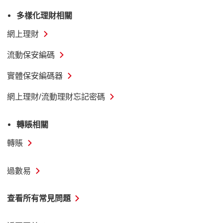
啟
多樣化理財相關
新
網上理財
視
窗
流動保安編碼
實體保安編碼器
網上理財/流動理財忘記密碼
轉賬相關
轉賬
過數易
查
查看所有常見問題
看
所