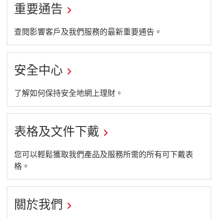
絡
重要通告
我
們
鏈
查閱影響客戶及我們服務的最新重要通告。
頁
接
面
到
安全中心
重
要
鏈
了解如何保持安全地網上理財。
通
接
告
到
表格及文件下戴
頁
安
面
全
鏈
您可以輕鬆獲取我們產品及服務所需的所有可下戴表
中
格。
接
心
到
頁
表
關於我們
面
格