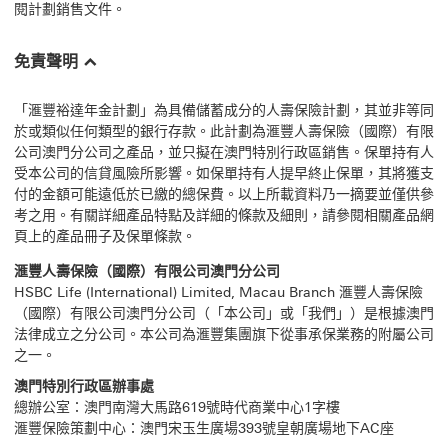
閱計劃銷售文件。
免責聲明
「滙豐裕達年金計劃」為具備儲蓄成分的人壽保險計劃，其並非等同
於或類似任何類型的銀行存款。此計劃為滙豐人壽保險（國際）有限
公司澳門分公司之產品，並只擬在澳門特別行政區銷售。保單持有人
受本公司的信貸風險所影響。如保單持有人提早終止保單，其將獲支
付的金額可能遠低於已繳的總保費。以上所載資料乃一摘要並僅供參
考之用。有關詳細產品特點及詳細的條款及細則，請參閱相關產品網
頁上的產品冊子及保單條款。
滙豐人壽保險（國際）有限公司澳門分公司
HSBC Life (International) Limited, Macau Branch 滙豐人壽保險
（國際）有限公司澳門分公司（「本公司」或「我們」）是根據澳門
法律成立之分公司。本公司為滙豐集團旗下從事承保業務的附屬公司
之一。
澳門特別行政區辦事處
總辦公室：澳門南灣大馬路619號時代商業中心1字樓
滙豐保險策劃中心：澳門宋玉生廣場393號皇朝廣場地下AC座