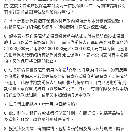
1 參考腳註1
1
歲
之間；並須於投保基本計劃時一併投保此保障。有關詳情請參閱
有關計劃的計劃單張及附加保障單張。
4.
基本計劃總保費指在保費繳付年期內的預計基本計劃保費總額。
有關保障的詳細條款及細則，請參閱附加保障的保單條款。
5.
額外意外死亡保障將於保費繳付期完結或支付有關賠償後或保單
終止時（以較早者為準）終止，而每位受保人可享最高金額為澳門幣
24,000,000元／港幣24,000,000元／3,000,000美元或其等值（適用
於滙豐保險繕發的所有額外意外死亡保障）。當本公司支付有關賠償
後，您的保單將會隨即終止。
1 參考腳註1
1
6.
失業延繳保費保障只適用於年齡
介乎19歲至64歲並持有澳門居民
身份證的受保人。若您選擇以合計保費方式繳交所需保費，此保障將
1 參考腳註1
1
不適用。此保障將於受保人年屆65歲
的保單周年日或已清繳所有到
期保費，或保單終結時（以較早者為準）終止。有關保障及不保事項
的詳細條款及細則，請參閱附加保障的保單條款。
7.
世界衛生組織2019年5月14日新聞稿。
8. 此計劃並非銀行存款或銀行儲蓄計劃。有關詳情，包括產品特點
及詳細的條款，請參閱計劃銷售文件。
9. 投資涉及風險。有關詳情，包括產品特點及所涉及的風險，請參