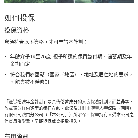
窗
如何投保
投保資格
您須符合以下資格，才可申請本計劃：
1 參考腳註1
1
年齡介乎19至75歲
視乎所選的保費繳付期、儲蓄期及年
金期而定
符合我們於國籍（國家╱地區）、地址及居住地的要求，
可能會被不時修訂
「滙豐裕達年金計劃」是具備儲蓄成分的人壽保險計劃，而並非等同
於或類似任何類型的銀行存款。此保險計劃由滙豐人壽保險（國際）
有限公司澳門分公司（「本公司」）所承保。保單持有人受本公司之
信貸風險影響，早期退保或會招致損失。
有用資訊