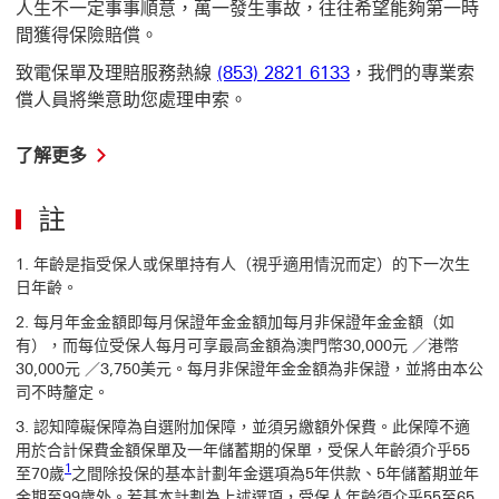
人生不一定事事順意，萬一發生事故，往往希望能夠第一時
間獲得保險賠償。
致電保單及理賠服務熱線
(853) 2821 6133
，我們的專業索
償人員將樂意助您處理申索。
了
了解更多
解
更
註
多
了
解
1
.
年齡是指受保人或保單持有人（視乎適用情況而定）的下一次生
更
日年齡。
多
2
.
每月年金金額即每月保證年金金額加每月非保證年金金額（如
索
償
有），而每位受保人每月可享最高金額為澳門幣30,000元 ／港幣
及
30,000元 ／3,750美元。每月非保證年金金額為非保證，並將由本公
支
司不時釐定。
援
3
.
認知障礙保障為自選附加保障，並須另繳額外保費。此保障不適
服
務
用於合計保費金額保單及一年儲蓄期的保單，受保人年齡須介乎55
1 參考腳註1
1
至70歲
之間除投保的基本計劃年金選項為5年供款、5年儲蓄期並年
金期至99歲外。若基本計劃為上述選項，受保人年齡須介乎55至65