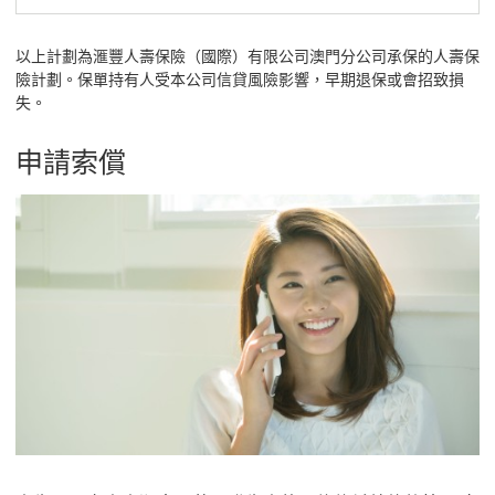
結
將
以上計劃為滙豐人壽保險（國際）有限公司澳門分公司承保的人壽保
險計劃。保單持有人受本公司信貸風險影響，早期退保或會招致損
會
失。
開
啟
申請索償
新
視
窗