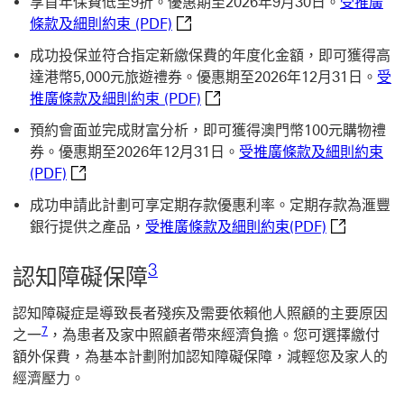
享首年保費低至9折。優惠期至2026年9月30日。
受推廣
受推廣條款及細則約束 (PDF) 這
條款及細則約束 (PDF)
成功投保並符合指定新繳保費的年度化金額，即可獲得高
達港幣5,000元旅遊禮券。優惠期至2026年12月31日。
受
受推廣條款及細則約束 (PDF)
推廣條款及細則約束 (PDF)
預約會面並完成財富分析，即可獲得澳門幣100元購物禮
券。優惠期至2026年12月31日。
受推廣條款及細則約束
受推廣條款及細則約束 (PDF) 這連結將會開啟新視窗
(PDF)
成功申請此計劃可享定期存款優惠利率。定期存款為滙豐
受推廣條款及
銀行提供之產品，
受推廣條款及細則約束(PDF)
3 參考腳註3
3
認知障礙保障
認知障礙症是導致長者殘疾及需要依賴他人照顧的主要原因
7 參考腳註7
7
之一
，為患者及家中照顧者帶來經濟負擔。您可選擇繳付
額外保費，為基本計劃附加認知障礙保障，減輕您及家人的
經濟壓力。