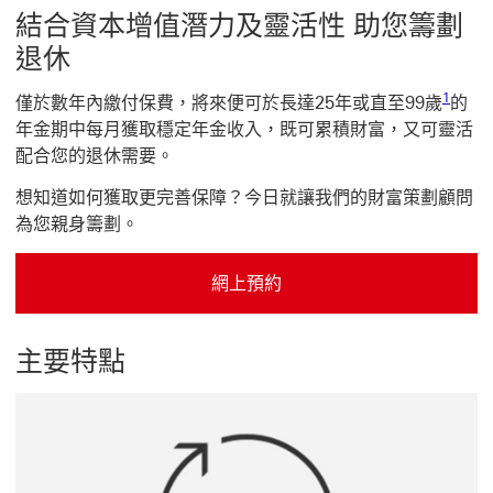
結合資本增值潛力及靈活性 助您籌劃
退休
1 參考
1
僅於數年內繳付保費，將來便可於長達25年或直至99歲
的
年金期中每月獲取穩定年金收入，既可累積財富，又可靈活
配合您的退休需要。
想知道如何獲取更完善保障？今日就讓我們的財富策劃顧問
為您親身籌劃。
網上預約
網上預約 這連結將會開啟新視窗
主要特點