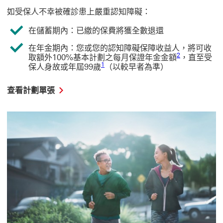
如受保人不幸被確診患上嚴重認知障礙：
在儲蓄期內：已繳的保費將獲全數退還
在年金期內：您或您的認知障礙保障收益人，將可收
2 參考腳註2
2
取額外100%基本計劃之每月保證年金金額
，直至受
1 參考腳註1
1
保人身故或年屆99歲
（以較早者為準）
查
查看計劃單張
看
計
劃
單
張
這
連
結
將
會
開
啟
新
視