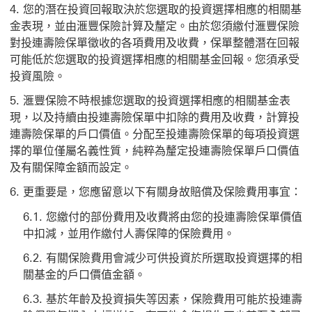
您的潛在投資回報取決於您選取的投資選擇相應的相關基
金表現，並由滙豐保險計算及釐定。由於您須繳付滙豐保險
對投連壽險保單徵收的各項費用及收費，保單整體潛在回報
可能低於您選取的投資選擇相應的相關基金回報。您須承受
投資風險。
滙豐保險不時根據您選取的投資選擇相應的相關基金表
現，以及持續由投連壽險保單中扣除的費用及收費，計算投
連壽險保單的戶口價值。分配至投連壽險保單的每項投資選
擇的單位僅屬名義性質，純粹為釐定投連壽險保單戶口價值
及有關保障金額而設定。
更重要是，您應留意以下有關身故賠償及保險費用事宜：
您繳付的部份費用及收費將由您的投連壽險保單價值
中扣減，並用作繳付人壽保障的保險費用。
有關保險費用會減少可供投資於所選取投資選擇的相
關基金的戶口價值金額。
基於年齡及投資損失等因素，保險費用可能於投連壽