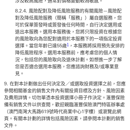
涉及較高風險，通常對價格變動較為敏感。
風險配對及降低風險服務的有關風險—風險配
對及降低風險服務（簡稱「服務」）屬自選服務，您
可於保單簽發時或簽發後任何時間，自行決定選用或
退出本服務。選用本服務後，您將只限投資在根據您
的風險取向為您配對適用於本服務下的一項指定投資
1
選擇。當您年齡已達55歲
，本服務將採用預先安排的
降低風險程序。選用本服務前，應考慮您的個人情
況，包括您的風險取向及退休計劃。如想進一步了解
您是否適合選用本服務，您應諮詢財務及/或專業意
見。
在對本計劃做出任何決定及／或選取投資選擇之前，您應
參閱相關基金的銷售文件內有關投資目標及方針、風險因素
及費用詳情。切勿單憑本投資選擇小冊子作決定。滙豐保險
備有銷售文件以供查閱，歡迎親臨滙豐保險澳門特區辦事處
（澳門南灣大馬路619號時代商業中心1字樓）或瀏覽此網
頁。有關本計劃的詳情包括風險因素，請參閱本計劃的銷售
文件。