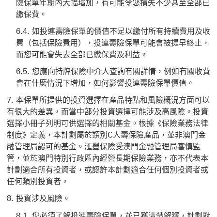
險保單年期內大幅增加，有可能令您損失不少甚至全部已
繳保費。
如投連壽險保單的價值不足以繳付所有持續費用及收
費（包括保險費用），投連壽險保單可能會被提早終止，
而您可能會失去全部已繳保費及利益。
您應向持牌保險中介人查詢有關詳情，例如有關收費
會在什麼情況下增加，如何影響投連壽險保單價值。
本保單所提供的投資選擇在產品特點和風險概況方面可以
有很大的差異，而當中部分投資選擇可能涉及高風險。投資
選擇小冊子列明可供選擇的相關基金。根據《保險業務法律
制度》定義，本計劃屬於類別C人壽保險產品，並非澳門金
融管理局認可的基金。滙豐保險受澳門金融管理局審慎監
管，並於澳門特別行政區內經營長期保險業務，亦不代表本
計劃適合所有投資者，或認許本計劃適合任何個別投資者或
任何類別投資者。
投資涉及風險。
您必須了解投連壽險保單，並已獲清楚解釋，計劃對