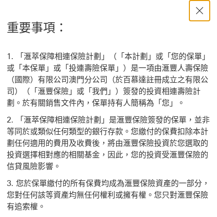
重要事項：
「滙萃保障相連保險計劃」（「本計劃」或「您的保單」
或「本保單」或「投連壽險保單」）是一項由滙豐人壽保險
（國際）有限公司澳門分公司（於百慕達註冊成立之有限公
司）（「滙豐保險」或「我們」）簽發的投資相連壽險計
劃。於有關銷售文件內，保單持有人簡稱為「您」。
「滙萃保障相連保險計劃」是滙豐保險簽發的保單，並非
等同於或類似任何類型的銀行存款。您繳付的保費扣除本計
劃任何適用的費用及收費後，將由滙豐保險投資於您選取的
投資選擇相對應的相關基金，因此，您的投資受滙豐保險的
信貸風險影響。
您於保單繳付的所有保費均成為滙豐保險資產的一部分，
您對任何該等資產均無任何權利或擁有權。您只對滙豐保險
有追索權。